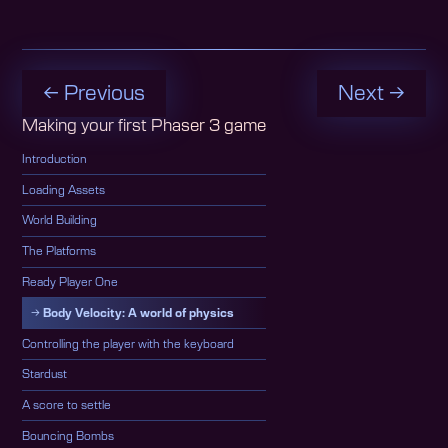
← Previous
Next →
Making your first Phaser 3 game
Introduction
Loading Assets
World Building
The Platforms
Ready Player One
Body Velocity: A world of physics
Controlling the player with the keyboard
Stardust
A score to settle
Bouncing Bombs