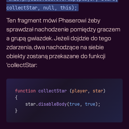
collectStar, null, this);
Ten fragment mówi Phaserowi żeby
sprawdzał nachodzenie pomiędzy graczem
a grupą gwiazdek. Jeżeli dojdzie do tego
zdarzenia, dwa nachodzące na siebie
obiekty zostaną przekazane do funkcji
'collectStar:
function
 collectStar
 (
player
, 
star
)
{
    star.
disableBody
(
true
, 
true
);
}