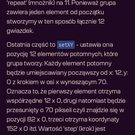
'repeat' (mnożnik) na 11. Ponieważ grupa
zawiera jeden element od początku
stworzymy w ten sposób łącznie 12
gwiazdek.
setXY
Ostatnia część to
- ustawia ona
pozycję 12 elementów potomnych, które
grupa tworzy. Każdy element potomny
będzie umiejscawiany począwszy od x: 12, y:
0 z krokiem w osi x wynoszącym 70.
Oznacza to, że pierwszy element otrzyma
współrzędne 12 x 0, drugi natomiast będzie
przesunięty o 70 pikseli czyli znajdzie się w
pozycji 82 x 0, trzeci otrzyma koordynaty
152 x 0 itd. Wartość 'step' (krok) jest