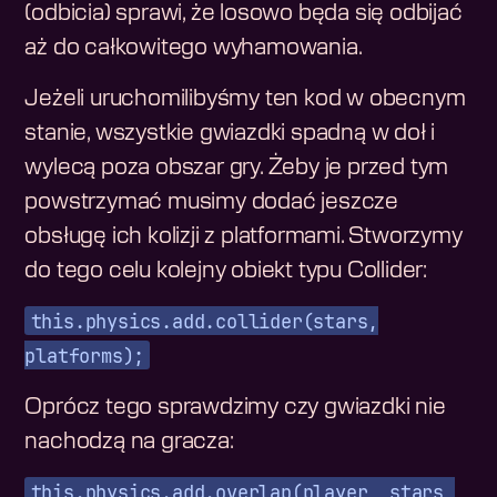
(odbicia) sprawi, że losowo będa się odbijać
aż do całkowitego wyhamowania.
Jeżeli uruchomilibyśmy ten kod w obecnym
stanie, wszystkie gwiazdki spadną w doł i
wylecą poza obszar gry. Żeby je przed tym
powstrzymać musimy dodać jeszcze
obsługę ich kolizji z platformami. Stworzymy
do tego celu kolejny obiekt typu Collider:
this.physics.add.collider(stars,
platforms);
Oprócz tego sprawdzimy czy gwiazdki nie
nachodzą na gracza:
this.physics.add.overlap(player, stars,