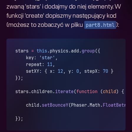
zwaną 'stars' i dodajmy do niej elementy. W
funkcji 'create' dopiszmy następujący kod
part8.html
(możesz to zobaczyć w pliku
):
stars 
=
 this
.physics.add.
group
({
    key: 
'star'
,
    repeat: 
11
,
    setXY: { x: 
12
, y: 
0
, stepX: 
70
 }
});
stars.children.
iterate
(
function
 (
child
) {
    child.
setBounceY
(Phaser.Math.
FloatBetwe
});