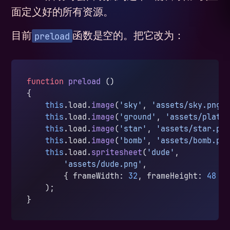
面定义好的所有资源。
preload
目前
函数是空的。把它改为：
function
 preload
 ()
{
    this
.load.
image
(
'sky'
, 
'assets/sky.png'
    this
.load.
image
(
'ground'
, 
'assets/platf
    this
.load.
image
(
'star'
, 
'assets/star.pn
    this
.load.
image
(
'bomb'
, 
'assets/bomb.pn
    this
.load.
spritesheet
(
'dude'
, 
        'assets/dude.png'
,
        { frameWidth: 
32
, frameHeight: 
48
 }
    );
}