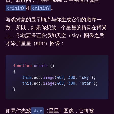
点）获取的，但在Phaser 3 中则通过属性
originX
originY
和
。
游戏对象的显示顺序与你生成它们的顺序一
致。所以，如果你想放一个星星的精灵在背景
上，你就要保证在添加天空（sky）图像之后
才添加星星（star）图像：
function
 create
 ()
{
    this
.add.
image
(
400
, 
300
, 
'sky'
);
    this
.add.
image
(
400
, 
300
, 
'star'
);
}
star
如果你先放
（星星）图像，它将被