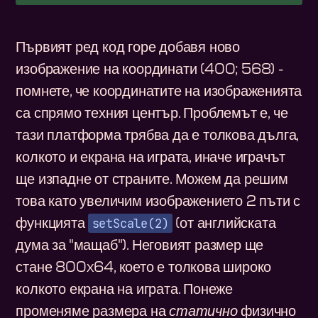
Първият ред код горе добавя ново
изображение на координати (400; 568) -
помнете, че координатите на изображенията
са спрямо техния център. Проблемът е, че
тази платформа трябва да е толкова дълга,
колкото и екрана на играта, иначе играчът
ще изпадне от страните. Можем да решим
това като увеличим изображението 2 пъти с
setScale(2)
функцията
(от английската
дума за "мащаб"). Неговият размер ще
стане 800x64, което е толкова широко
колкото екрана на играта. Понеже
променяме размера на
статично
физично