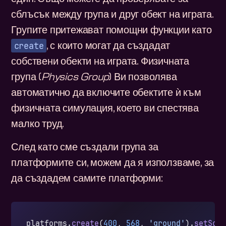
сблъсък между група и друг обект на играта.
Групите притежават помощни функции като
create
, с които могат да създадат
собствени обекти на играта. Физичната
група (
Physics Group
) Ви позволява
автоматично да включите обектите ѝ към
физичната симулация, което ви спестява
малко труд.
След като сме създали група за
платформите си, можем да я използваме, за
да създадем самите платформи:
platforms.
create
(
400
, 
568
, 
'ground'
).
setSca