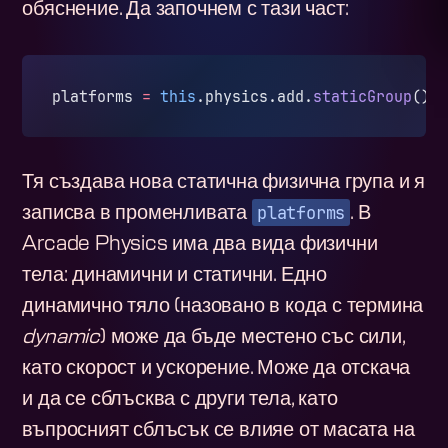
обяснение. Да започнем с тази част:
platforms 
=
 this
.physics.add.
staticGroup
();
Тя създава нова статична физична група и я
platforms
записва в променливата
. В
Arcade Physics има два вида физични
тела: динамични и статични. Едно
динамично тяло (назовано в кода с термина
dynamic
) може да бъде местено със сили,
като скорост и ускорение. Може да отскача
и да се сблъсква с други тела, като
въпросният сблъсък се влияе от масата на