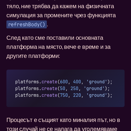
тяло, ние трябва да кажем на физичната
симулация за промените чрез функцията
refreshBody()
.
След като сме поставили основната
платформа на място, вече е време и за
другите платформи:
platforms.
create
(
600
, 
400
, 
'ground'
);
platforms.
create
(
50
, 
250
, 
'ground'
);
platforms.
create
(
750
, 
220
, 
'ground'
);
Процесът е същият като миналия път, но в
този случай не се налага да уголемяваме