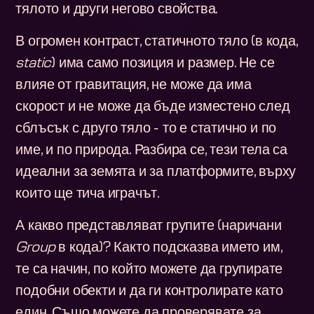
тялото и други негово свойства.
В огромен контраст, статичното тяло (в кода,
static
) има само позиция и размер. Не се
влияе от гравитация, не може да има
скорост и не може да бъде изместено след
сблъсък с друго тяло - то е статично и по
име, и по природа. Разбира се, тези тела са
идеални за земята и за платформите, върху
които ще тича играчът.
А какво представляват групите (наричани
Group
в кода)? Както подсказва името им,
те са начин, по който можете да групирате
подобни обекти и да ги контролирате като
един. Също можете да проверявате за