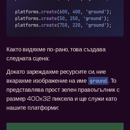
platforms.
create
(
600
, 
400
, 
'ground'
);
platforms.
create
(
50
, 
250
, 
'ground'
);
platforms.
create
(
750
, 
220
, 
'ground'
);
Както видяхме по-рано, това създава
следната сцена:
Докато зареждахме ресурсите си, ние
ground
вкарахме изображение на име
. То
представлява прост зелен правоъгълник с
размер 400x32 пиксела и ще служи като
нашите платформи: