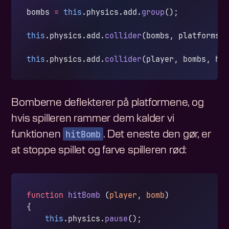
bombs 
=
 this
.physics.add.
group
();
this
.physics.add.
collider
(bombs, platforms)
this
.physics.add.
collider
(player, bombs, hi
Bomberne deflekterer på platformene, og
hvis spilleren rammer dem kalder vi
hitBomb
funktionen
. Det eneste den gør, er
at stoppe spillet og farve spilleren rød:
function
 hitBomb
 (
player
, 
bomb
)
{
    this
.physics.
pause
();