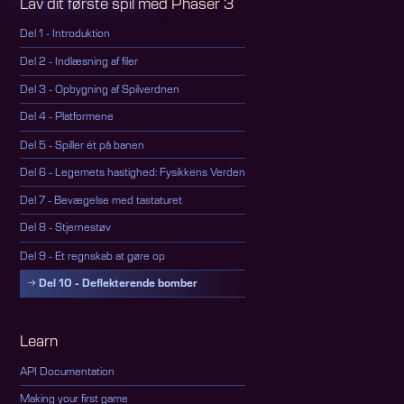
Lav dit første spil med Phaser 3
Del 1 - Introduktion
Del 2 - Indlæsning af filer
Del 3 - Opbygning af Spilverdnen
Del 4 - Platformene
Del 5 - Spiller ét på banen
Del 6 - Legemets hastighed: Fysikkens Verden
Del 7 - Bevægelse med tastaturet
Del 8 - Stjernestøv
Del 9 - Et regnskab at gøre op
Del 10 - Deflekterende bomber
Learn
API Documentation
Making your first game