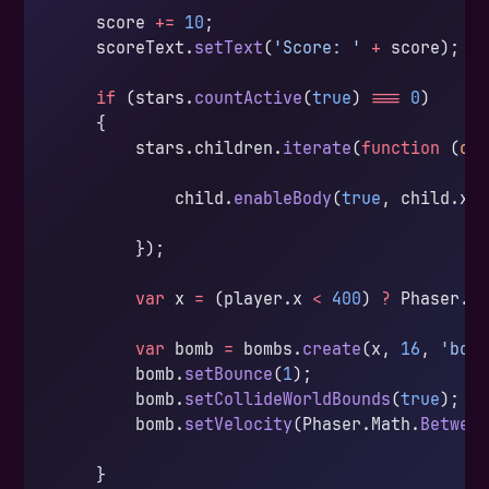
    score 
+=
 10
;
    scoreText.
setText
(
'Score: '
 +
 score);
    if
 (stars.
countActive
(
true
) 
===
 0
)
    {
        stars.children.
iterate
(
function
 (
ch
            child.
enableBody
(
true
, child.x,
        });
        var
 x 
=
 (player.x 
<
 400
) 
?
 Phaser.M
        var
 bomb 
=
 bombs.
create
(x, 
16
, 
'bom
        bomb.
setBounce
(
1
);
        bomb.
setCollideWorldBounds
(
true
);
        bomb.
setVelocity
(Phaser.Math.
Betwee
    }