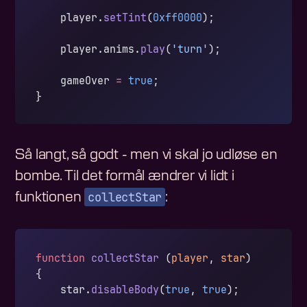
    player.
setTint
(
0xff0000
);
    player.anims.
play
(
'turn'
);
    gameOver 
=
 true
;
}
Så langt, så godt - men vi skal jo udløse en
bombe. Til det formål ændrer vi lidt i
collectStar
funktionen
:
function
 collectStar
 (
player
, 
star
)
{
    star.
disableBody
(
true
, 
true
);